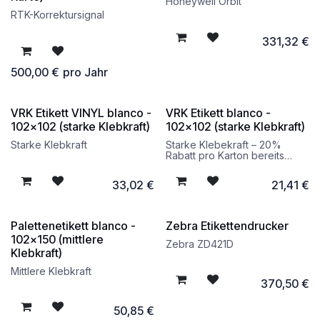
Honeywell Orbit
RTK-Korrektursignal
331,32
€
500,00
€
pro Jahr
VRK Etikett VINYL blanco -
VRK Etikett blanco -
102x102 (starke Klebkraft)
102x102 (starke Klebkraft)
Starke Klebkraft
Starke Klebekraft – 20%
Rabatt pro Karton bereits
verrechnet
33,02
€
21,41
€
Palettenetikett blanco -
Zebra Etikettendrucker
102x150 (mittlere
Zebra ZD421D
Klebkraft)
Mittlere Klebkraft
370,50
€
50,85
€