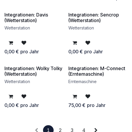
Integrationen: Davis
Integrationen: Sencrop
kostenlos
kostenlos
(Wetterstation)
(Wetterstation)
Wetterstation
Wetterstation
0,00
€
pro Jahr
0,00
€
pro Jahr
Integrationen: Wolky Tolky
Integrationen: M-Connect
kostenlos
(Wetterstation)
(Erntemaschine)
Wetterstation
Erntemaschine
0,00
€
pro Jahr
75,00
€
pro Jahr
1
2
3
4